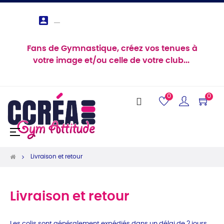

Fans de Gymnastique, créez vos tenues à
votre image et/ou celle de votre club...
0
0
Basculer
☰
la
navigation
Livraison et retour
Livraison et retour
Les colis sont généralement expédiés dans un délai de 2 jours