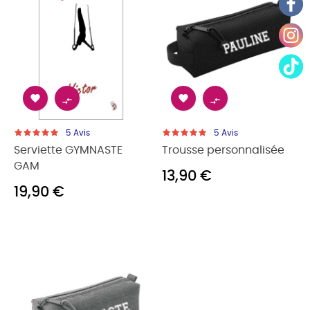




5
Avis
5
Avis
Serviette GYMNASTE
Trousse personnalisée
GAM
13,90 €
19,90 €