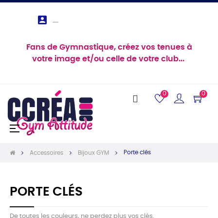

Fans de Gymnastique, créez vos tenues à
votre image et/ou celle de votre club...
0
0
Basculer
☰
la
navigation
Porte clés
Accessoires
Bijoux GYM
PORTE CLÉS
De toutes les couleurs, ne perdez plus vos clés.