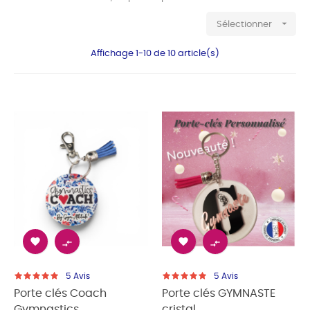

Sélectionner
Affichage 1-10 de 10 article(s)




5
Avis
5
Avis
Porte clés Coach
Porte clés GYMNASTE
Gymnastics...
cristal