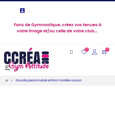

Fans de Gymnastique, créez vos tenues à
votre image et/ou celle de votre club...
0
0
Basculer
☰
la
navigation
Gourde personnalisé enfant modèle ourson