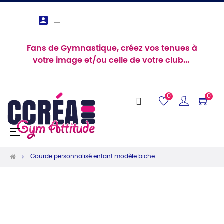

Fans de Gymnastique, créez vos tenues à
votre image et/ou celle de votre club...
0
0
Basculer
☰
la
navigation
Gourde personnalisé enfant modèle biche