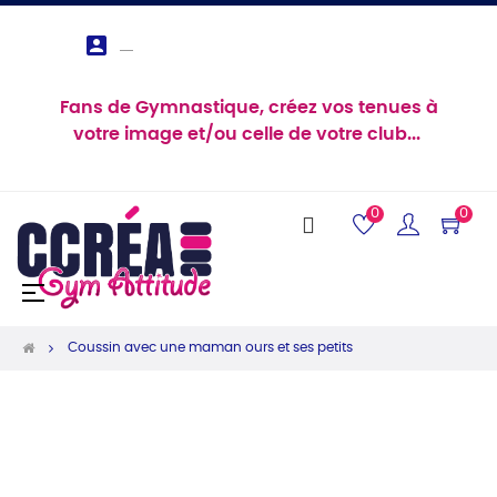

Fans de Gymnastique, créez vos tenues à
votre image et/ou celle de votre club...
0
0
Basculer
☰
la
navigation
Coussin avec une maman ours et ses petits