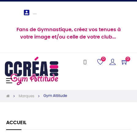

Fans de Gymnastique, créez vos tenues à
votre image et/ou celle de votre club...
0
0
Basculer
☰
la
navigation
Gym Attitude
Marques
ACCUEIL