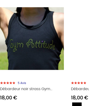
5
Avis
.
Débardeur Noir "Maman de...
Débarde
20,00 €
15,90