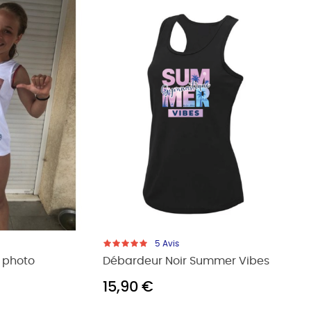
5
Avis
5
Avis
ur noir strass Gym...
Débardeur Gym Attitude, "..
 €
18,00 €