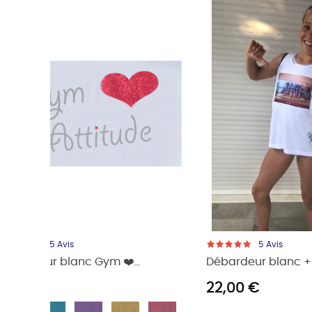
5
Avis
Débardeur Noir Summer Vibes
Débarde
15,90 €
18,00