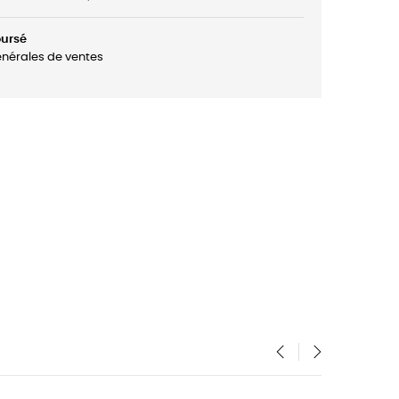
oursé
énérales de ventes
‹
›