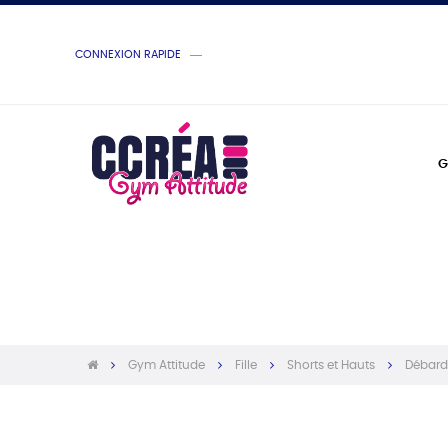
CONNEXION RAPIDE
G
Gym Attitude
Fille
Shorts et Hauts
Débard