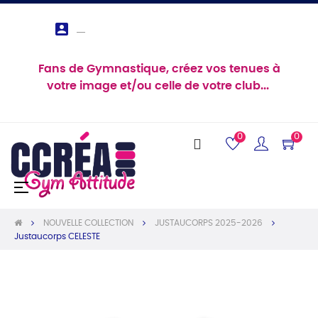

Fans de Gymnastique, créez vos tenues à
votre image et/ou celle de votre club...
0
0
Basculer
☰
la
navigation
NOUVELLE COLLECTION
JUSTAUCORPS 2025-2026
Justaucorps CELESTE