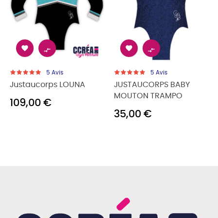




5
Avis
5
Avis
Justaucorps LOUNA
JUSTAUCORPS BABY
MOUTON TRAMPO
109,00 €
35,00 €