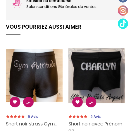
Satisfait ou Remboursé
Selon conditions Générales de ventes
VOUS POURRIEZ AUSSI AIMER




5
Avis
5
Avis
Short noir strass Gym...
Short noir avec Prénom
en...