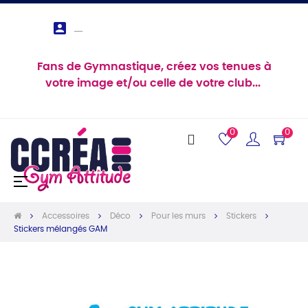

Fans de Gymnastique, créez vos tenues à
votre image et/ou celle de votre club...
0
0
Basculer
☰
la
navigation
Accessoires
Déco
Pour les murs
Stickers
Stickers mélangés GAM