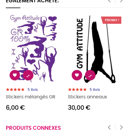
ÉGALEMENT ACHETÉ:
‹
›
PROMO !




5
Avis
5
Avis
Stickers mélangés GR
Stickers anneaux
6,00 €
30,00 €
PRODUITS CONNEXES