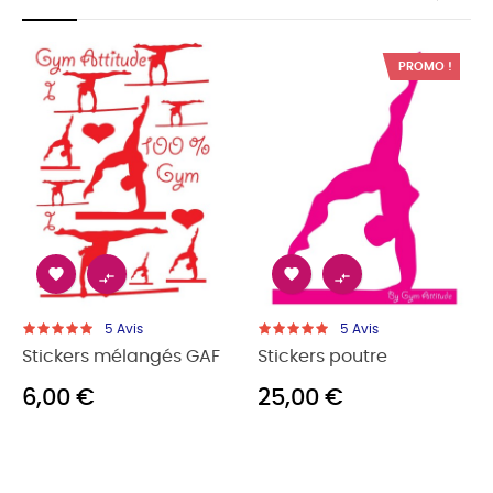
‹
›
PROMO !
PROMO !





5
Avis
5
Avis
ckers poutre
Stickers barre parallèles
Stick
,00 €
25,00 €
25,0