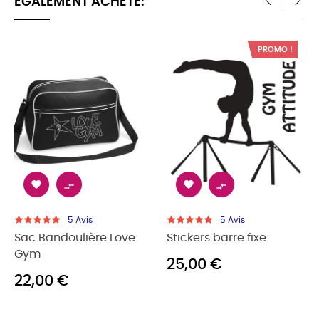
ÉGALEMENT ACHETÉ:
‹
›
PROMO !




5
Avis
5
Avis
Sac Bandoulière Love
Stickers barre fixe
Gym
25,00 €
22,00 €