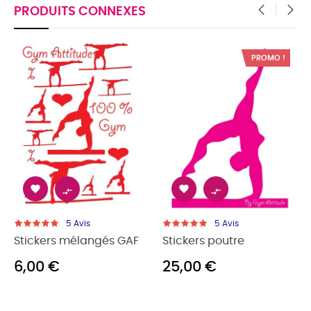
PRODUITS CONNEXES
‹
›
PROMO !




vis
5
Avis
5
Avis
élangés GAF
Stickers poutre
Stickers barre 
25,00 €
25,00 €