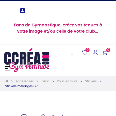

Fans de Gymnastique, créez vos tenues à
votre image et/ou celle de votre club...
0
0
Basculer
☰
la
navigation
Accessoires
Déco
Pour les murs
Stickers
Stickers mélangés GR