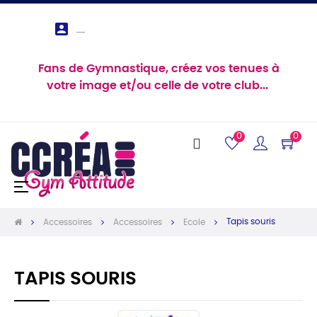

Fans de Gymnastique, créez vos tenues à
votre image et/ou celle de votre club...
0
0
Basculer
☰
la
navigation
Tapis souris
Accessoires
Accessoires
Ecole
TAPIS SOURIS