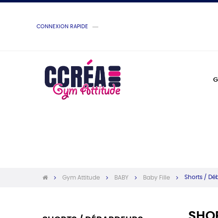
CONNEXION RAPIDE
G
Shorts / Dé
Gym Attitude
BABY
Baby Fille
SHO