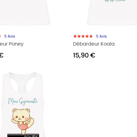
5
Avis
5
Avis
eur Poney
Débardeur Koala
 €
15,90 €