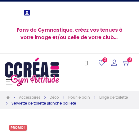

Fans de Gymnastique, créez vos tenues à
votre image et/ou celle de votre club...
0
0
Basculer
☰
la
navigation
Accessoires
Déco
Pour le bain
Linge de toilette
Serviette de toilette Blanche pailleté
PROMO !