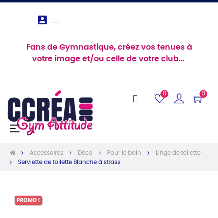

Fans de Gymnastique, créez vos tenues à
votre image et/ou celle de votre club...
0
0
Basculer
☰
la
navigation
Accessoires
Déco
Pour le bain
Linge de toilette
Serviette de toilette Blanche à strass
PROMO !