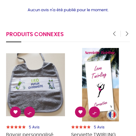
Aucun avis n'a été publié pour le moment.
PRODUITS CONNEXES
‹
›




5
Avis
5
Avis
Bavoir personnalisé
Serviette TWIRLING