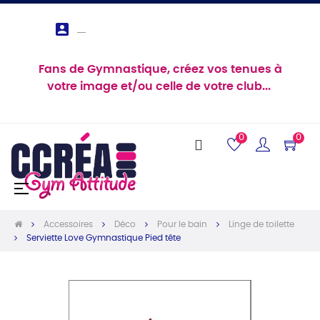

Fans de Gymnastique, créez vos tenues à
votre image et/ou celle de votre club...
0
0
Basculer
☰
la
navigation
Accessoires
Déco
Pour le bain
Linge de toilette
Serviette Love Gymnastique Pied tête