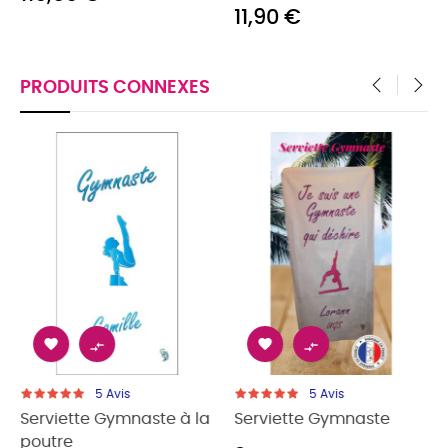
11,90 €
PRODUITS CONNEXES
‹
›




5
Avis
5
Avis
Serviette Gymnaste à la
Serviette Gymnaste
poutre