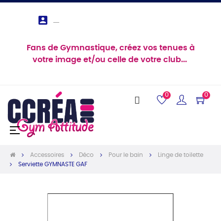

Fans de Gymnastique, créez vos tenues à
votre image et/ou celle de votre club...
0
0
Basculer
☰
la
navigation
Accessoires
Déco
Pour le bain
Linge de toilette
Serviette GYMNASTE GAF