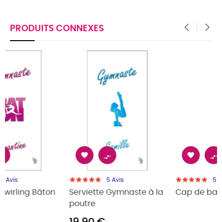
PRODUITS CONNEXES
‹
›




5
Avis
5
Avis
e à la
Cap de bain Bébé
Serviette Gymnaste
25,00 €
20,00 €