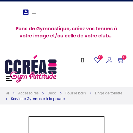

Fans de Gymnastique, créez vos tenues à
votre image et/ou celle de votre club...
0
0
Basculer
☰
la
navigation
Accessoires
Déco
Pour le bain
Linge de toilette
Serviette Gymnaste à la poutre