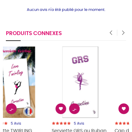
Aucun avis n'a été publié pour le moment.
PRODUITS CONNEXES
‹
›




5
Avis
5
Avis
 Ruban
Cap de bain Bébé
Bavoir personnalisé