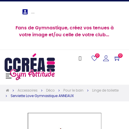

Fans de Gymnastique, créez vos tenues à
votre image et/ou celle de votre club...
0
0
Basculer
☰
la
navigation
Accessoires
Déco
Pour le bain
Linge de toilette
Serviette Love Gymnastique ANNEAUX