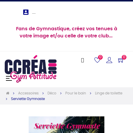

Fans de Gymnastique, créez vos tenues à
votre image et/ou celle de votre club...
0
0
Basculer
☰
la
navigation
Accessoires
Déco
Pour le bain
Linge de toilette
Serviette Gymnaste