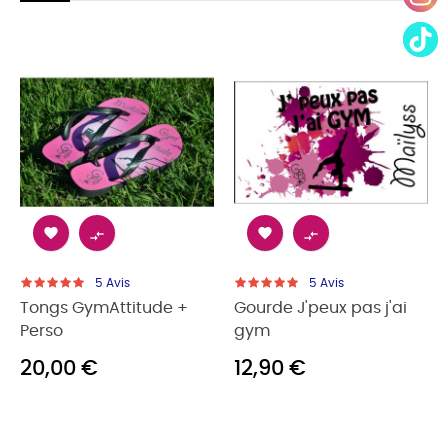




5
Avis
5
Avis
Tongs GymAttitude +
Gourde J'peux pas j'ai
Perso
gym
20,00 €
12,90 €