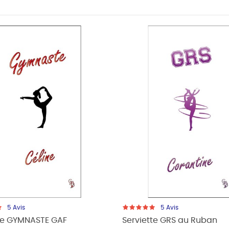
5
Avis
5
Avis
tte GYMNASTE GAF
Serviette GRS au Ruban