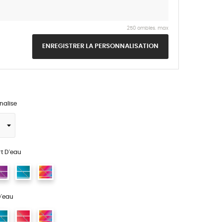
250 ombles. max
ENREGISTRER LA PERSONNALISATION
nalise
t D'eau
D'eau