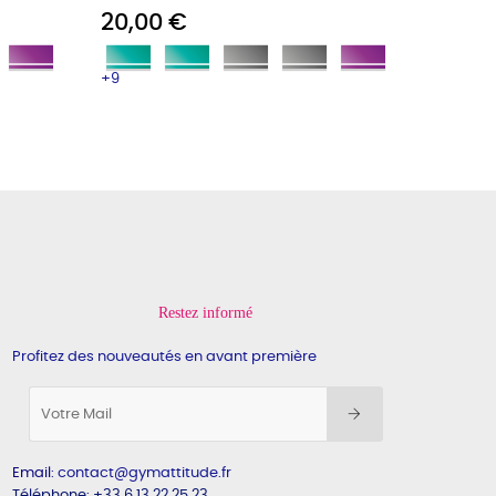
20,00 €
20,00
+9
+9
Restez informé
Profitez des nouveautés en avant première
Email
:
contact@gymattitude.fr
Téléphone: +33 6 13 22 25 23