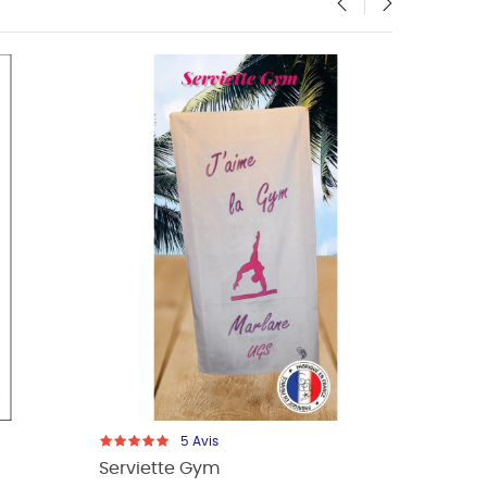
‹
›
5
Avis
Serviette Gym
Servie