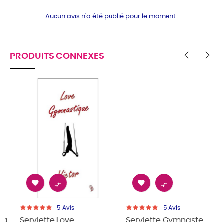
Aucun avis n'a été publié pour le moment.
PRODUITS CONNEXES
‹
›




5
Avis
5
Avis
Serviette Gymnaste
Serviette GYMNASTE GA