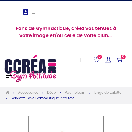

Fans de Gymnastique, créez vos tenues à
votre image et/ou celle de votre club...
0
0
Basculer
☰
la
navigation
Accessoires
Déco
Pour le bain
Linge de toilette
Serviette Love Gymnastique Pied tête