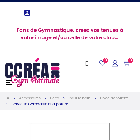

Fans de Gymnastique, créez vos tenues à
votre image et/ou celle de votre club...
0
0
Basculer
☰
la
navigation
Accessoires
Déco
Pour le bain
Linge de toilette
Serviette Gymnaste à la poutre