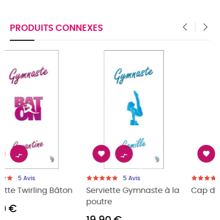
PRODUITS CONNEXES
‹
›




5
Avis
5
Avis
ste à la
Cap de bain Bébé
Serviette Gymnas
25,00 €
20,00 €